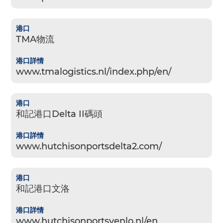
TMA物流
www.tmalogistics.nl/index.php/en/
和記港口Delta II碼頭
www.hutchisonportsdelta2.com/
和記港口文洛
www.hutchisonportsvenlo.nl/en